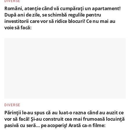
DIVERSE
Români, atenție când vă cumpărați un apartament!
După ani de zile, se schimbă regulile pentru
investitorii care vor să ridice blocuri! Ce nu mai au
voie să facă:
DIVERSE
Părinții le-au spus că au luat-o razna când au auzit ce
vor să facă! Și-au construit cea mai frumoasă locuință
pasivă cu seră… pe acoperiș! Arată ca-n filme: