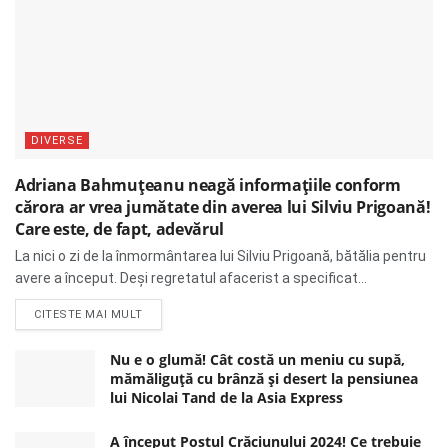
DIVERSE
Adriana Bahmuțeanu neagă informațiile conform
cărora ar vrea jumătate din averea lui Silviu Prigoană!
Care este, de fapt, adevărul
La nici o zi de la înmormântarea lui Silviu Prigoană, bătălia pentru
avere a început. Deși regretatul afacerist a specificat...
DETAILS
CITESTE MAI MULT
Nu e o glumă! Cât costă un meniu cu supă,
mămăliguță cu brânză și desert la pensiunea
lui Nicolai Tand de la Asia Express
A început Postul Crăciunului 2024! Ce trebuie